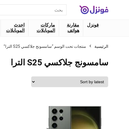
البحث
عن:
فونزل
مقارنة
ماركات
احدث
هواتف
الموبايلات
الموبايلات
الرئيسية
منتجات تحت الوسم “سامسونج جلاكسي S25 الترا”
سامسونج جلاكسي S25 الترا