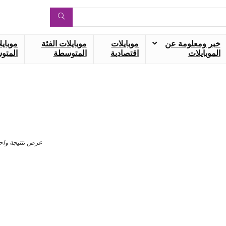
خبر ومعلومة عن
موبايلات
موبايلات الفئة
موبايل
الموبايلات
اقتصادية
المتوسطة
المتوس
عرض نتتيجة واح