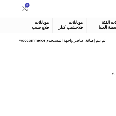
0
ات الفئة
موبايلات
موبايلات
طة العليا
فلاجشيب كيلر
فلاج شيب
لم تتم إضافة عناصر واجهة المستخدم woocommerce
دة