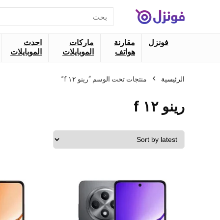
البحث
عن:
فونزل
مقارنة
ماركات
احدث
هواتف
الموبايلات
الموبايلات
الرئيسية
منتجات تحت الوسم “رينو ١٢ f”
رينو ١٢ f