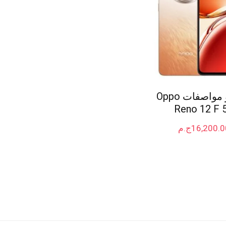
سعر و مواصفات Oppo
Reno 12 F 
16,200.0
ج.م