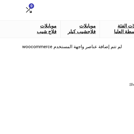
0
ات الفئة
موبايلات
موبايلات
طة العليا
فلاجشيب كيلر
فلاج شيب
لم تتم إضافة عناصر واجهة المستخدم woocommerce
Sorted
Sh
by
latest