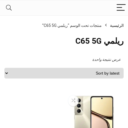
الرئيسية
منتجات تحت الوسم “ريلمي C65 5G”
ريلمي C65 5G
عرض نتتيجة واحدة