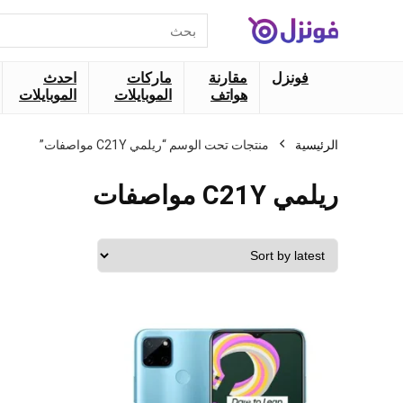
البحث
عن:
فونزل
مقارنة
ماركات
احدث
هواتف
الموبايلات
الموبايلات
الرئيسية
منتجات تحت الوسم “ريلمي C21Y مواصفات”
ريلمي C21Y مواصفات