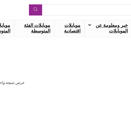
خبر ومعلومة عن
موبايلات
موبايلات الفئة
موبايل
الموبايلات
اقتصادية
المتوسطة
المتوس
عرض نتتيجة واح