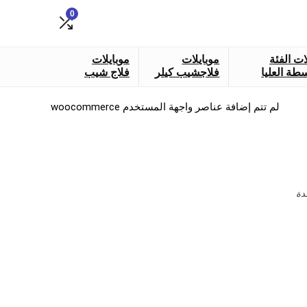
0
ات الفئة
موبايلات
موبايلات
طة العليا
فلاجشيب كيلر
فلاج شيب
لم تتم إضافة عناصر واجهة المستخدم woocommerce
دة