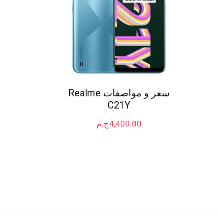
سعر و مواصفات Realme
C21Y
4,400.00
ج.م