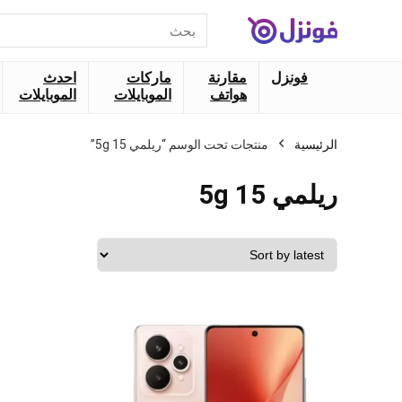
البحث
عن:
فونزل
مقارنة
ماركات
احدث
هواتف
الموبايلات
الموبايلات
الرئيسية
منتجات تحت الوسم “ريلمي 15 5g”
ريلمي 15 5g