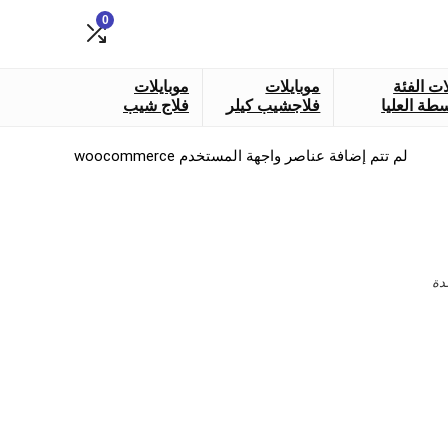
0
ات الفئة
موبايلات
موبايلات
طة العليا
فلاجشيب كيلر
فلاج شيب
لم تتم إضافة عناصر واجهة المستخدم woocommerce
دة