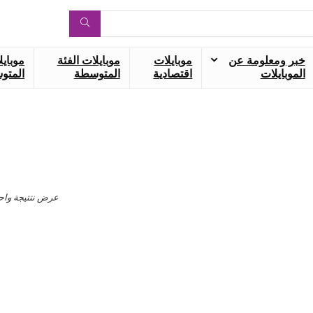
خبر ومعلومة عن
موبايلات
موبايلات الفئة
موبايل
الموبايلات
اقتصادية
المتوسطة
المتوس
عرض نتتيجة واح