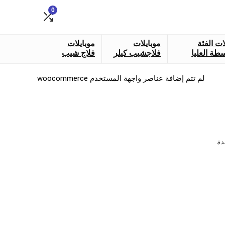
0
ات الفئة
موبايلات
موبايلات
طة العليا
فلاجشيب كيلر
فلاج شيب
لم تتم إضافة عناصر واجهة المستخدم woocommerce
دة