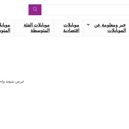
خبر ومعلومة عن
موبايلات
موبايلات الفئة
موبايل
الموبايلات
اقتصادية
المتوسطة
المتوس
عرض نتتيجة واح