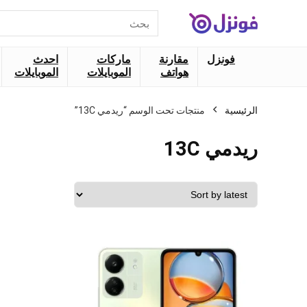
البحث
عن:
فونزل
مقارنة
ماركات
احدث
هواتف
الموبايلات
الموبايلات
الرئيسية
منتجات تحت الوسم “ريدمي 13C”
ريدمي 13C