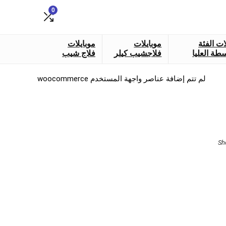
0
ات الفئة
موبايلات
موبايلات
طة العليا
فلاجشيب كيلر
فلاج شيب
لم تتم إضافة عناصر واجهة المستخدم woocommerce
Sorted
Sh
by
latest