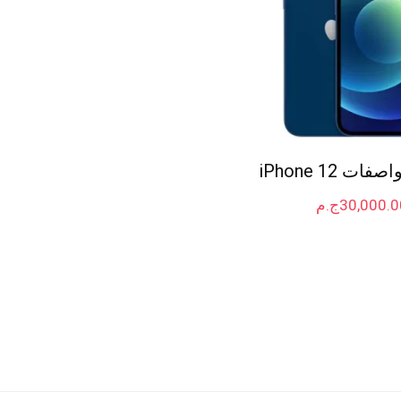
ت iPhone 12
30,000.0
ج.م