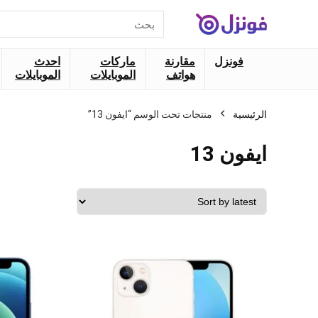
البحث
عن:
فونزل
مقارنة
ماركات
احدث
هواتف
الموبايلات
الموبايلات
الرئيسية
منتجات تحت الوسم “ايفون 13”
ايفون 13