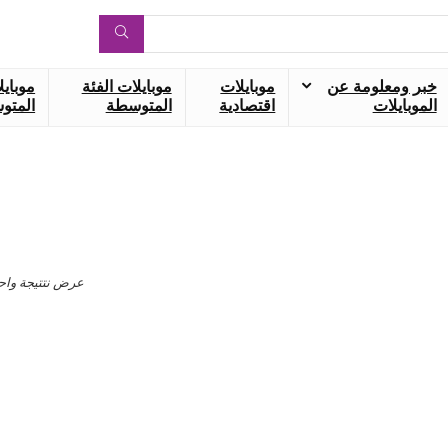
خبر ومعلومة عن
موبايلات
موبايلات الفئة
موبايل
الموبايلات
اقتصادية
المتوسطة
المتوس
عرض نتتيجة واح