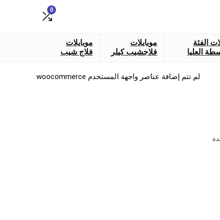
0
ات الفئة
موبايلات
موبايلات
طة العليا
فلاجشيب كيلر
فلاج شيب
لم تتم إضافة عناصر واجهة المستخدم woocommerce
دة