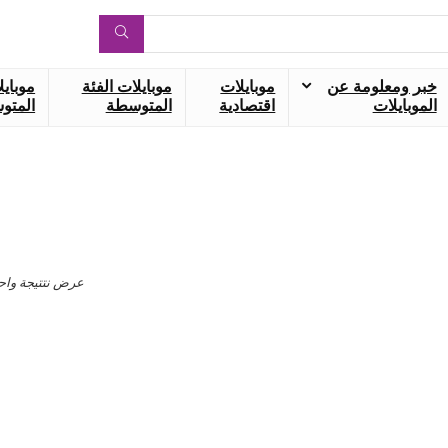
خبر ومعلومة عن
موبايلات
موبايلات الفئة
موبايل
الموبايلات
اقتصادية
المتوسطة
المتوس
عرض نتتيجة واح