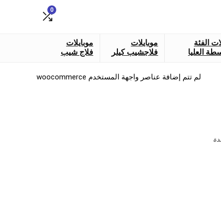
0
ات الفئة
موبايلات
موبايلات
طة العليا
فلاجشيب كيلر
فلاج شيب
لم تتم إضافة عناصر واجهة المستخدم woocommerce
دة