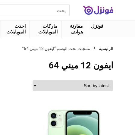
البحث
عن:
فونزل
مقارنة
ماركات
احدث
هواتف
الموبايلات
الموبايلات
الرئيسية
منتجات تحت الوسم “ايفون 12 ميني 64”
ايفون 12 ميني 64