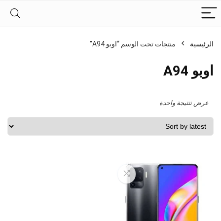
الرئيسية
منتجات تحت الوسم “اوبو A94”
اوبو A94
عرض نتتيجة واحدة