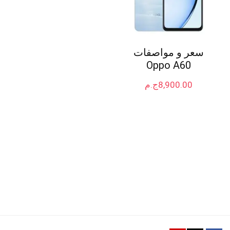
سعر و مواصفات
Oppo A60
8,900.00
ج.م