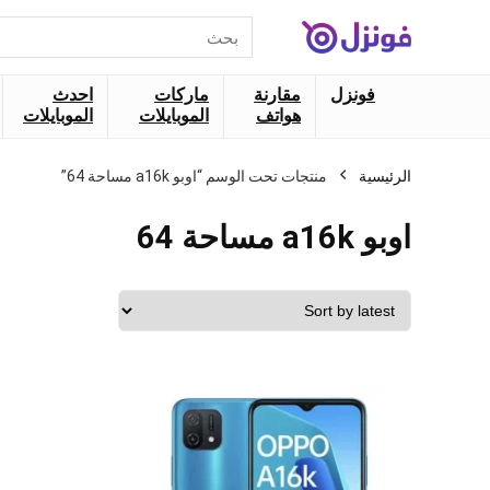
البحث
عن:
فونزل
مقارنة
ماركات
احدث
هواتف
الموبايلات
الموبايلات
الرئيسية
منتجات تحت الوسم “اوبو a16k مساحة 64”
اوبو a16k مساحة 64