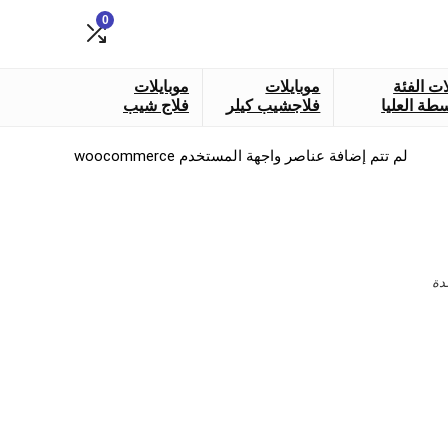
0
ات الفئة
موبايلات
موبايلات
طة العليا
فلاجشيب كيلر
فلاج شيب
لم تتم إضافة عناصر واجهة المستخدم woocommerce
دة