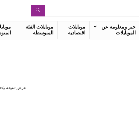
خبر ومعلومة عن
موبايلات
موبايلات الفئة
موبايل
الموبايلات
اقتصادية
المتوسطة
المتوس
عرض نتتيجة واح