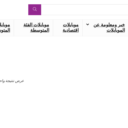
خبر ومعلومة عن
موبايلات
موبايلات الفئة
موبايل
الموبايلات
اقتصادية
المتوسطة
المتوس
عرض نتتيجة واح