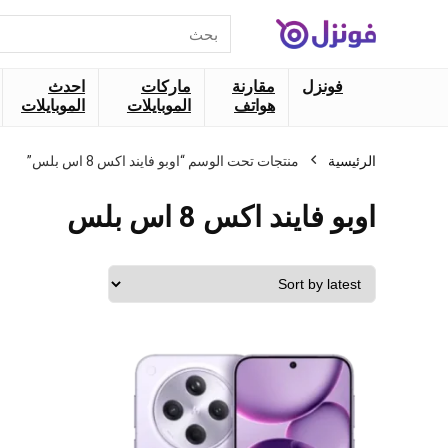
البحث
عن:
فونزل
مقارنة
ماركات
احدث
هواتف
الموبايلات
الموبايلات
الرئيسية
منتجات تحت الوسم “اوبو فايند اكس 8 اس بلس”
اوبو فايند اكس 8 اس بلس