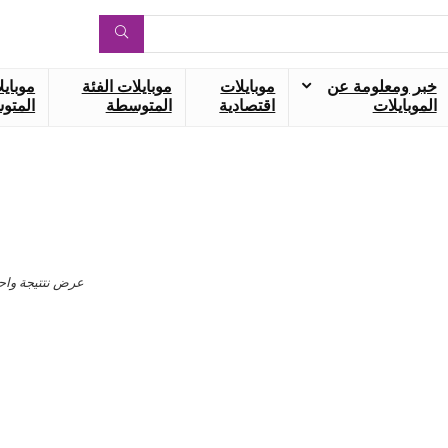
خبر ومعلومة عن
موبايلات
موبايلات الفئة
موبايل
الموبايلات
اقتصادية
المتوسطة
المتوس
عرض نتتيجة واح