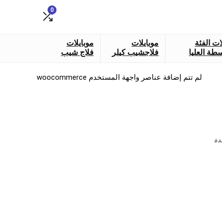
0
ات الفئة
موبايلات
موبايلات
طة العليا
فلاجشيب كيلر
فلاج شيب
لم تتم إضافة عناصر واجهة المستخدم woocommerce
دة