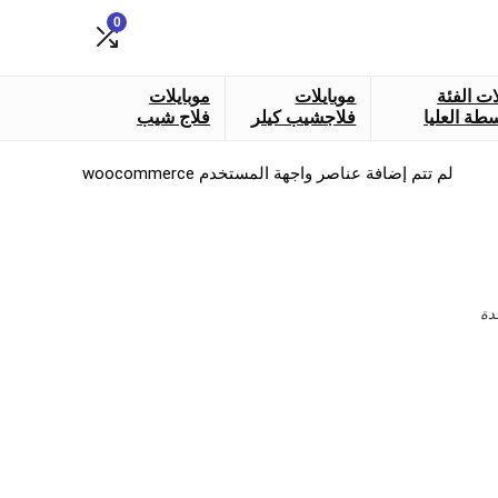
0
ات الفئة
موبايلات
موبايلات
طة العليا
فلاجشيب كيلر
فلاج شيب
لم تتم إضافة عناصر واجهة المستخدم woocommerce
دة