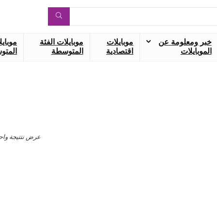
خبر ومعلومة عن
موبايلات
موبايلات الفئة
موبايل
الموبايلات
اقتصادية
المتوسطة
المتوس
عرض نتتيجة واح