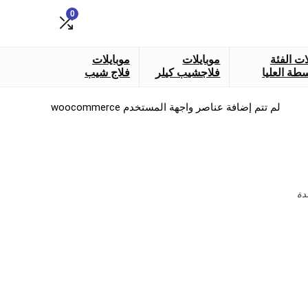
0
ات الفئة
موبايلات
موبايلات
طة العليا
فلاجشيب كيلر
فلاج شيب
لم تتم إضافة عناصر واجهة المستخدم woocommerce
دة