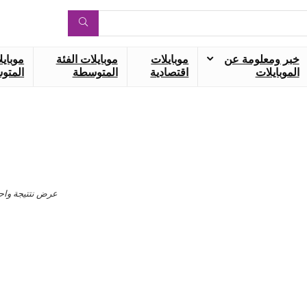
خبر ومعلومة عن
موبايلات
موبايلات الفئة
موبايل
الموبايلات
اقتصادية
المتوسطة
المتوس
عرض نتتيجة واح