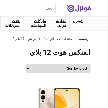
البحث
عن:
فونزل
مقارنة
ماركات
احدث
هواتف
الموبايلات
الموبايلات
الرئيسية
منتجات تحت الوسم “انفنكس هوت 12 بلاي”
انفنكس هوت 12 بلاي