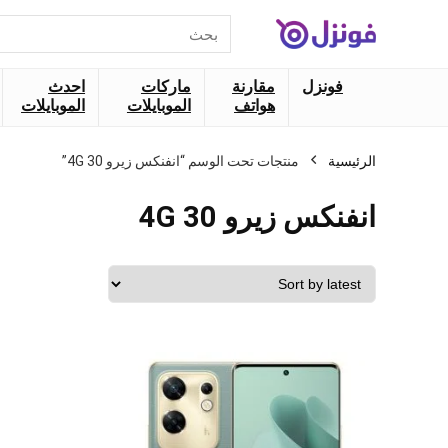
البحث
عن:
فونزل
مقارنة
ماركات
احدث
هواتف
الموبايلات
الموبايلات
الرئيسية
منتجات تحت الوسم “انفنكس زيرو 30 4G”
انفنكس زيرو 30 4G