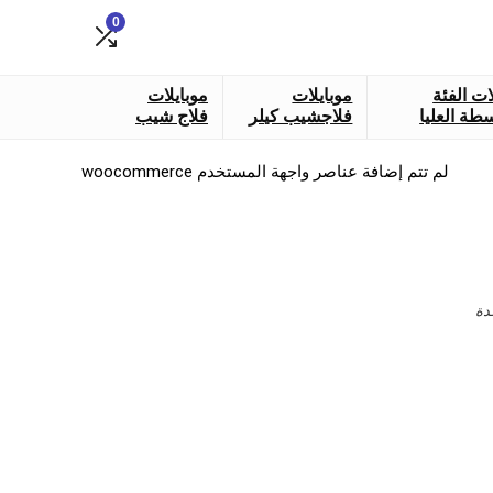
0
ات الفئة
موبايلات
موبايلات
طة العليا
فلاجشيب كيلر
فلاج شيب
لم تتم إضافة عناصر واجهة المستخدم woocommerce
دة