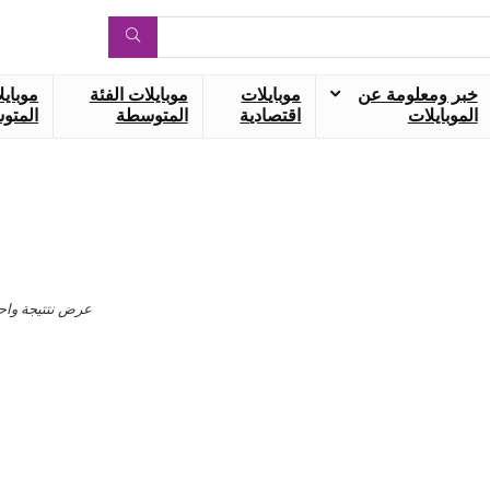
خبر ومعلومة عن
موبايلات
موبايلات الفئة
موبايل
الموبايلات
اقتصادية
المتوسطة
المتوس
عرض نتتيجة واح