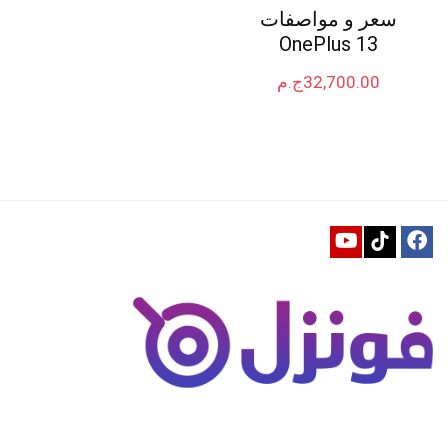
سعر و مواصفات
OnePlus 13
32,700.00
ج.م