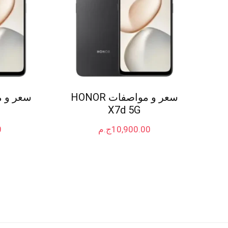
سعر و مواصفات HONOR
X7d 5G
10,900.00
ج.م
0