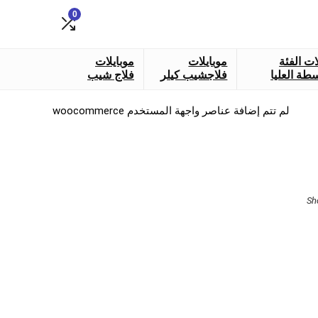
0
ات الفئة
موبايلات
موبايلات
طة العليا
فلاجشيب كيلر
فلاج شيب
لم تتم إضافة عناصر واجهة المستخدم woocommerce
Sorted
Sh
by
latest