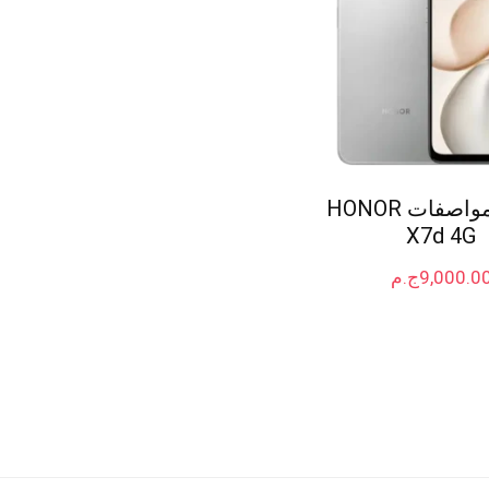
سعر و مواصفات HONOR
X7d 4G
9,000.0
ج.م