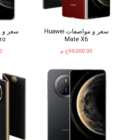
سعر و مواصفات Huawei
o+
Mate X6
99,000.00
ج.م
0