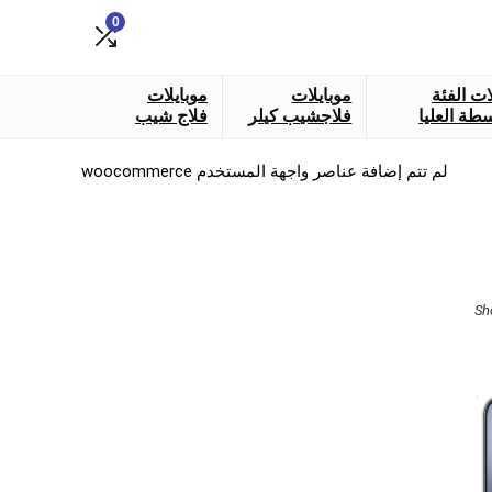
0
ات الفئة
موبايلات
موبايلات
طة العليا
فلاجشيب كيلر
فلاج شيب
لم تتم إضافة عناصر واجهة المستخدم woocommerce
Sorted
Sh
by
latest