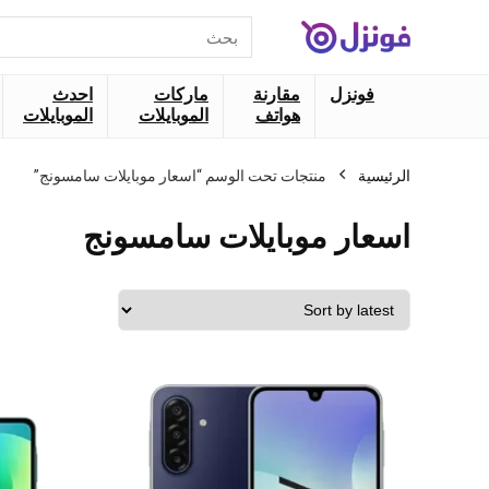
البحث
عن:
فونزل
مقارنة
ماركات
احدث
هواتف
الموبايلات
الموبايلات
الرئيسية
منتجات تحت الوسم “اسعار موبايلات سامسونج”
اسعار موبايلات سامسونج