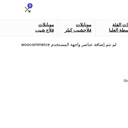
0
ات الفئة
موبايلات
موبايلات
طة العليا
فلاجشيب كيلر
فلاج شيب
لم تتم إضافة عناصر واجهة المستخدم woocommerce
Sorted
Sh
by
latest