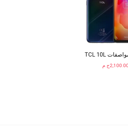
فات TCL 10L
2,100.0
ج.م