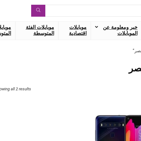
خبر ومعلومة عن
موبايلات
موبايلات الفئة
موبايل
الموبايلات
اقتصادية
المتوسطة
المتوس
صر”
صر
owing all 2 results