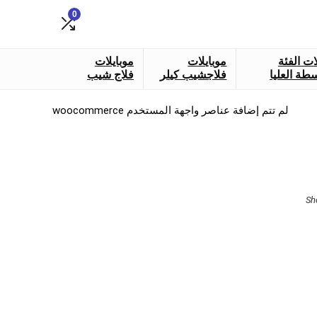
0
ات الفئة
موبايلات
موبايلات
طة العليا
فلاجشيب كيلر
فلاج شيب
لم تتم إضافة عناصر واجهة المستخدم woocommerce
Sorted
Sh
by
latest