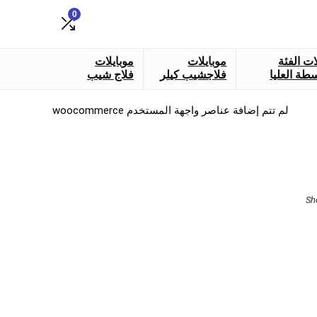
0
ات الفئة
موبايلات
موبايلات
طة العليا
فلاجشيب كيلر
فلاج شيب
لم تتم إضافة عناصر واجهة المستخدم woocommerce
Sorted
Sh
by
latest