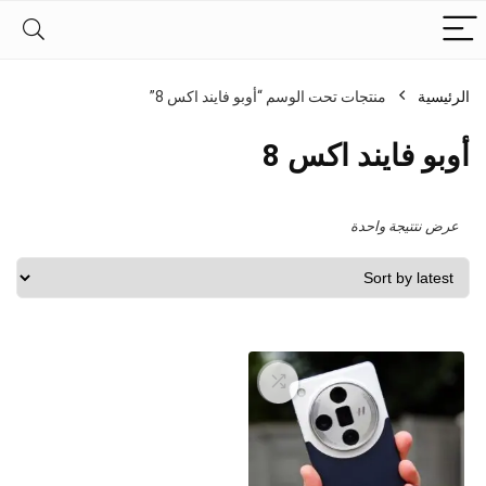
الرئيسية
منتجات تحت الوسم “أوبو فايند اكس 8”
أوبو فايند اكس 8
عرض نتتيجة واحدة